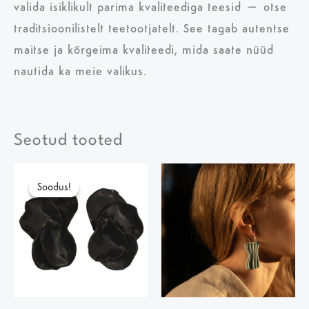
valida isiklikult parima kvaliteediga teesid – otse
traditsioonilistelt teetootjatelt. See tagab autentse
maitse ja kõrgeima kvaliteedi, mida saate nüüd
nautida ka meie valikus.
Seotud tooted
Algne
Current
hind
price
Soodus!
Soodus!
oli:
is:
180,00 €.
85,00 €.