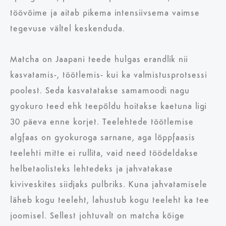
töövõime ja aitab pikema intensiivsema vaimse
tegevuse vältel keskenduda.
Matcha on Jaapani teede hulgas erandlik nii
kasvatamis-, töötlemis- kui ka valmistusprotsessi
poolest. Seda kasvatatakse samamoodi nagu
gyokuro teed ehk teepõldu hoitakse kaetuna ligi
30 päeva enne korjet. Teelehtede töötlemise
algfaas on gyokuroga sarnane, aga lõppfaasis
teelehti mitte ei rullita, vaid need töödeldakse
helbetaolisteks lehtedeks ja jahvatakase
kiviveskites siidjaks pulbriks. Kuna jahvatamisele
läheb kogu teeleht, lahustub kogu teeleht ka tee
joomisel. Sellest johtuvalt on matcha kõige