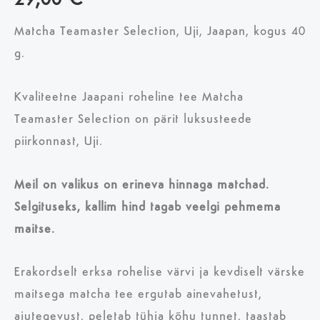
29,00
€
Matcha Teamaster Selection, Uji, Jaapan, kogus 40
g.
Kvaliteetne Jaapani roheline tee Matcha
Teamaster Selection on pärit luksusteede
piirkonnast, Uji.
Meil on valikus on erineva hinnaga matchad.
Selgituseks, kallim hind tagab veelgi pehmema
maitse.
Erakordselt erksa rohelise värvi ja kevdiselt värske
maitsega matcha tee ergutab ainevahetust,
ajutegevust, peletab tühja kõhu tunnet, taastab