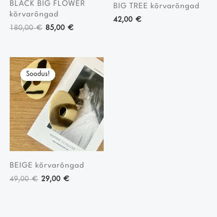
BLACK BIG FLOWER
BIG TREE kõrvarõngad
kõrvarõngad
42,00
€
180,00
€
85,00
€
Algne
Current
hind
price
Soodus!
Soodus!
oli:
is:
49,00 €.
29,00 €.
BEIGE kõrvarõngad
49,00
€
29,00
€