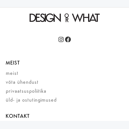
Instagram
Facebook
MEIST
meist
võta ühendust
privaatsuspoliitika
üld- ja ostutingimused
KONTAKT
Design or What OÜ