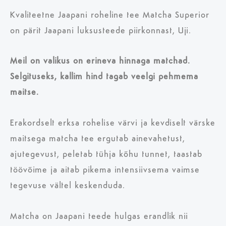
Kvaliteetne Jaapani roheline tee Matcha Superior
on pärit Jaapani luksusteede piirkonnast, Uji.
Meil on valikus on erineva hinnaga matchad.
Selgituseks, kallim hind tagab veelgi pehmema
maitse.
Erakordselt erksa rohelise värvi ja kevdiselt värske
maitsega matcha tee ergutab ainevahetust,
ajutegevust, peletab tühja kõhu tunnet, taastab
töövõime ja aitab pikema intensiivsema vaimse
tegevuse vältel keskenduda.
Matcha on Jaapani teede hulgas erandlik nii