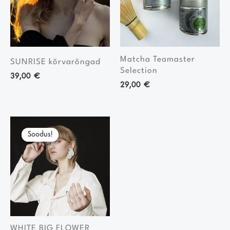
Matcha Teamaster
SUNRISE kõrvarõngad
Selection
39,00
€
29,00
€
Algne
Current
hind
price
Soodus!
Soodus!
oli:
is:
180,00 €.
85,00 €.
WHITE BIG FLOWER