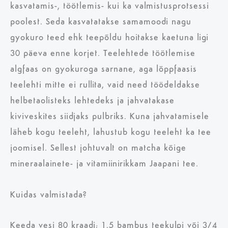
kasvatamis-, töötlemis- kui ka valmistusprotsessi
poolest. Seda kasvatatakse samamoodi nagu
gyokuro teed ehk teepõldu hoitakse kaetuna ligi
30 päeva enne korjet. Teelehtede töötlemise
algfaas on gyokuroga sarnane, aga lõppfaasis
teelehti mitte ei rullita, vaid need töödeldakse
helbetaolisteks lehtedeks ja jahvatakase
kiviveskites siidjaks pulbriks. Kuna jahvatamisele
läheb kogu teeleht, lahustub kogu teeleht ka tee
joomisel. Sellest johtuvalt on matcha kõige
mineraalainete- ja vitamiinirikkam Jaapani tee.
Kuidas valmistada?
Keeda vesi 80 kraadi; 1,5 bambus teekulpi või 3/4