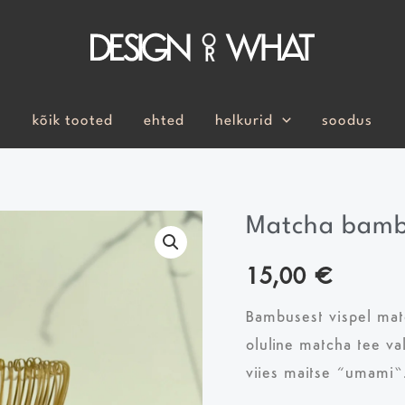
kõik tooted
ehted
helkurid
soodus
Matcha bamb
Matcha
bambusvispel
15,00
€
kogus
Bambusest vispel mat
oluline matcha tee val
viies maitse “umami”