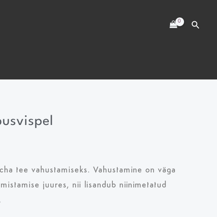
kogus
usvispel
cha tee vahustamiseks. Vahustamine on väga
mistamise juures, nii lisandub niinimetatud
.