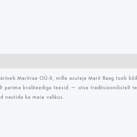
neb Maritraa OÜ-lt, mille asutaja Marit Raag toob kõik 
kult parima kvaliteediga teesid – otse traditsioonilistelt
d nautida ka meie valikus.