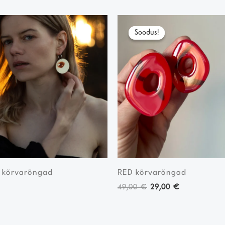
Algne
Current
hind
price
Soodus!
Soodus!
oli:
is:
49,00 €.
29,00 €.
 kõrvarõngad
RED kõrvarõngad
49,00
€
29,00
€