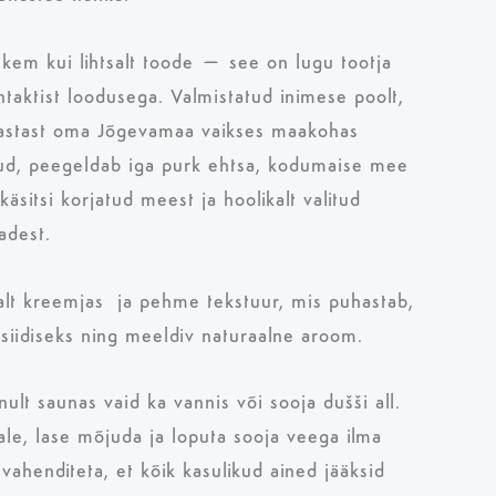
kem kui lihtsalt toode – see on lugu tootja
aktist loodusega. Valmistatud inimese poolt,
aastast oma Jõgevamaa vaikses maakohas
d, peegeldab iga purk ehtsa, kodumaise mee
äsitsi korjatud meest ja hoolikalt valitud
adest.
t kreemjas ja pehme tekstuur, mis puhastab,
 siidiseks ning meeldiv naturaalne aroom.
ult saunas vaid ka vannis või sooja dušši all.
le, lase mõjuda ja loputa sooja veega ilma
ahenditeta, et kõik kasulikud ained jääksid