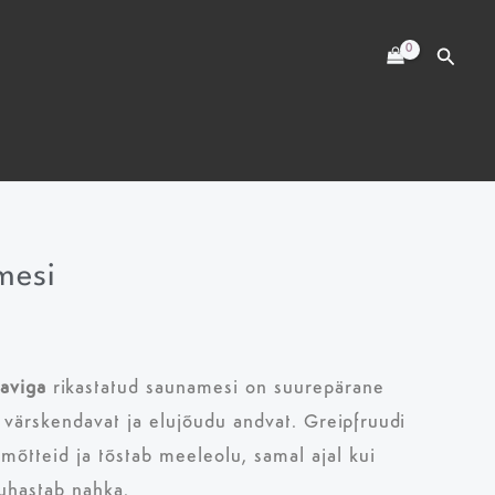
kogus
mesi
saviga
rikastatud saunamesi on suurepärane
i värskendavat ja elujõudu andvat. Greipfruudi
mõtteid ja tõstab meeleolu, samal ajal kui
puhastab nahka.