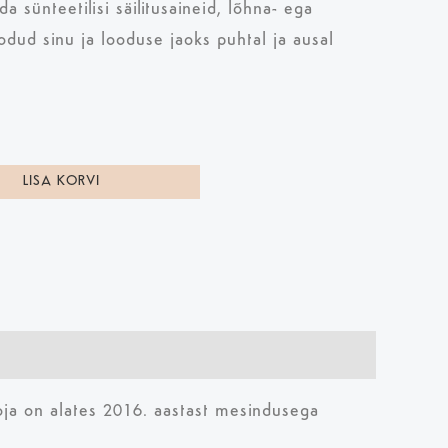
a sünteetilisi säilitusaineid, lõhna- ega
odud sinu ja looduse jaoks puhtal ja ausal
LISA KORVI
ooja on alates 2016. aastast mesindusega