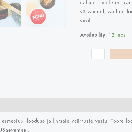
nahale. Toode ei sisald
värvaineid, vaid on lo
viisil.
Availability:
12 laos
 armastust looduse ja lihtsate väärtuste vastu. Toote l
 Jõgevamaal.